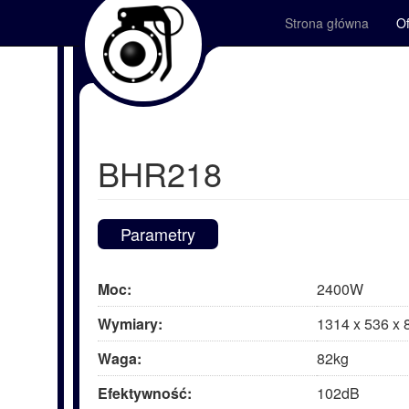
Strona główna
Of
BHR218
Parametry
Moc:
2400W
Wymiary:
1314 x 536 x
Waga:
82kg
Efektywność:
102dB