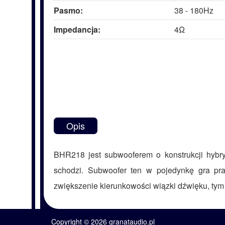
Pasmo:
38 - 180Hz
Impedancja:
4Ω
Opis
BHR218 jest subwooferem o konstrukcji hybryd
schodzi. Subwoofer ten w pojedynkę gra praw
zwiększenie kierunkowości wiązki dźwięku, tym 
Copyright © 2026 granataudio.pl