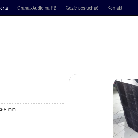
erta
Granat-Audio na FB
Gdzie posłuchać
Kontakt
 858 mm